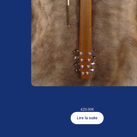
Cosmicbow 8 cordes avec cuillère
harmonique – Ref 006
420.00
€
Lire la suite