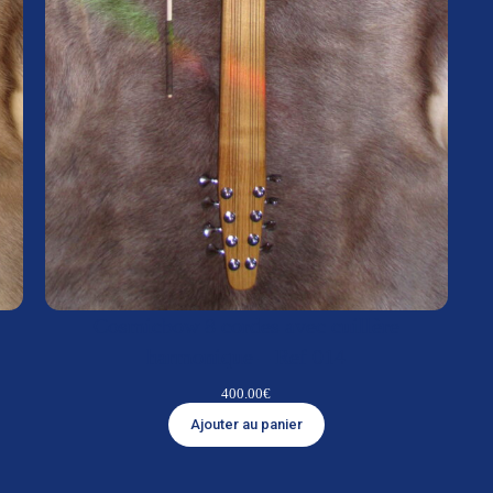
Cosmicbow 8 cordes avec cuillère
harmonique – Ref 014
400.00
€
Ajouter au panier