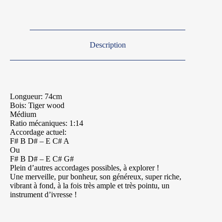
Description
Longueur: 74cm
Bois: Tiger wood
Médium
Ratio mécaniques: 1:14
Accordage actuel:
F# B D# – E C# A
Ou
F# B D# – E C# G#
Plein d’autres accordages possibles, à explorer !
Une merveille, pur bonheur, son généreux, super riche,
vibrant à fond, à la fois très ample et très pointu, un
instrument d’ivresse !