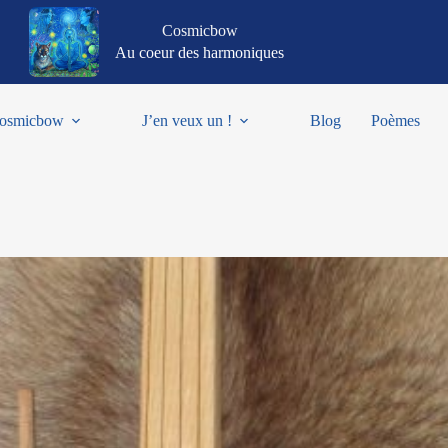
Cosmicbow
Au coeur des harmoniques
osmicbow
J’en veux un !
Blog
Poèmes