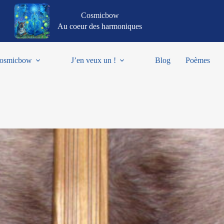
Cosmicbow
Au coeur des harmoniques
osmicbow
J’en veux un !
Blog
Poèmes