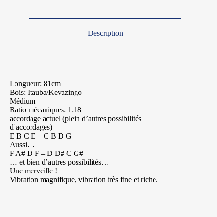
Description
Longueur: 81cm
Bois: Itauba/Kevazingo
Médium
Ratio mécaniques: 1:18
accordage actuel (plein d’autres possibilités
d’accordages)
E B C E – C B D G
Aussi…
F A# D F – D D# C G#
… et bien d’autres possibilités…
Une merveille !
Vibration magnifique, vibration très fine et riche.