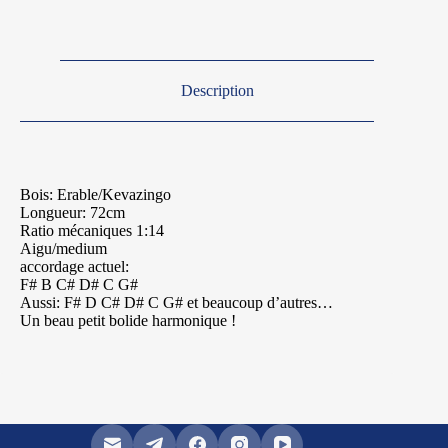
Description
Bois: Erable/Kevazingo
Longueur: 72cm
Ratio mécaniques 1:14
Aigu/medium
accordage actuel:
F# B C# D# C G#
Aussi: F# D C# D# C G# et beaucoup d’autres…
Un beau petit bolide harmonique !