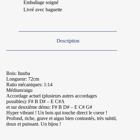
Emballage soigné
Livré avec baguette
Description
Bois: Itauba
Longueur: 72cm
Ratio mécaniques: 1:14
Médium/aigu
Accordage actuel (plusieurs autres accordages
possibles): F# B D# – E C#A
et sur deuxième démo: F# B D# – E C# G#
Hyper vibrant ! Un bois qui touche direct le coeur !
Profond, riche, grave et aigus bien contrastés, très subtil,
doux et puissant. Un bijou !